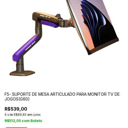
F5- SUPORTE DE MESA ARTICULADO PARA MONITOR TV DE
S
JOGOS(G60)
ER
R$539,00
R
6
x
de
R$89,83
sem juros
3
R$512,05
com
Boleto
R$