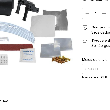
Compra pr
Seus dados
Trocas e 
Se não gos
Entregas para o CE
Meios de envio
Não sei meu CEP
PTICA