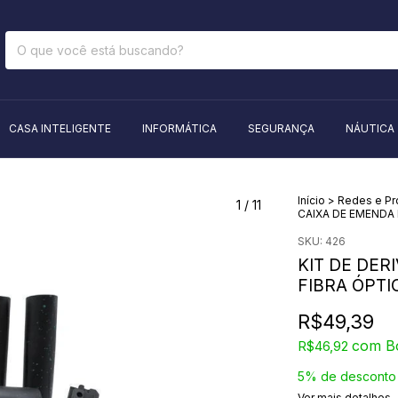
CASA INTELIGENTE
INFORMÁTICA
SEGURANÇA
NÁUTICA
Início
>
Redes e P
1
/
11
CAIXA DE EMENDA 
SKU:
426
KIT DE DER
FIBRA ÓPTI
R$49,39
com
B
R$46,92
5% de desconto
Ver mais detalhes