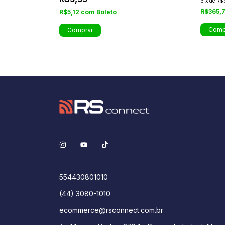
6
x
de
R$
R$365,
R$5,12
com
Boleto
554430801010
(44) 3080-1010
ecommerce@rsconnect.com.br