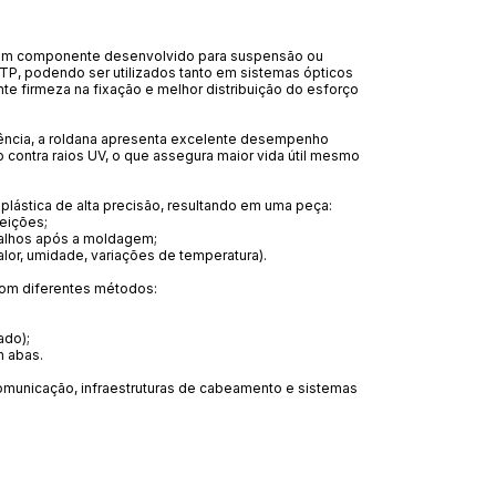
 é um componente desenvolvido para suspensão ou
TP, podendo ser utilizados tanto em sistemas ópticos
te firmeza na fixação e melhor distribuição do esforço
stência, a roldana apresenta excelente desempenho
 contra raios UV, o que assegura maior vida útil mesmo
plástica de alta precisão, resultando em uma peça:
feições;
balhos após a moldagem;
calor, umidade, variações de temperatura).
 com diferentes métodos:
ado);
 abas.
municação, infraestruturas de cabeamento e sistemas