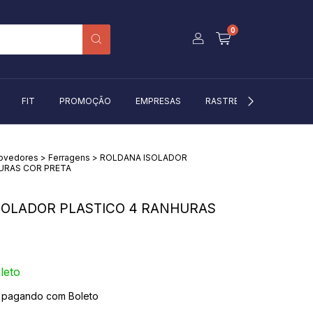
0
FIT
PROMOÇÃO
EMPRESAS
RASTREIO
BLOG
rovedores
>
Ferragens
>
ROLDANA ISOLADOR
URAS COR PRETA
SOLADOR PLASTICO 4 RANHURAS
leto
pagando com Boleto