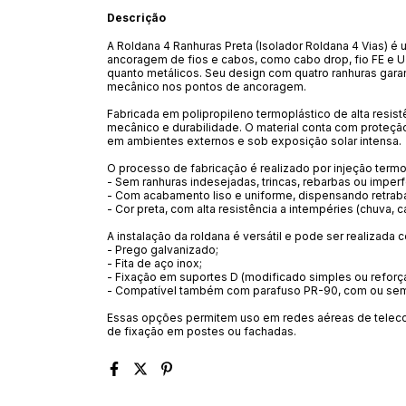
Descrição
A Roldana 4 Ranhuras Preta (Isolador Roldana 4 Vias)
ancoragem de fios e cabos, como cabo drop, fio FE e U
quanto metálicos. Seu design com quatro ranhuras garan
mecânico nos pontos de ancoragem.
Fabricada em polipropileno termoplástico de alta resi
mecânico e durabilidade. O material conta com proteção
em ambientes externos e sob exposição solar intensa.
O processo de fabricação é realizado por injeção termo
- Sem ranhuras indesejadas, trincas, rebarbas ou imper
- Com acabamento liso e uniforme, dispensando retra
- Cor preta, com alta resistência a intempéries (chuva, 
A instalação da roldana é versátil e pode ser realizada
- Prego galvanizado;
- Fita de aço inox;
- Fixação em suportes D (modificado simples ou reforç
- Compatível também com parafuso PR-90, com ou sem
Essas opções permitem uso em redes aéreas de teleco
de fixação em postes ou fachadas.