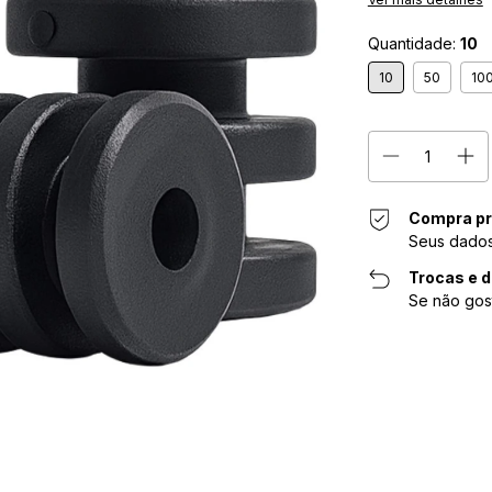
Quantidade:
10
10
50
10
Compra pr
Seus dados
Trocas e 
Se não gos
Entregas para o CE