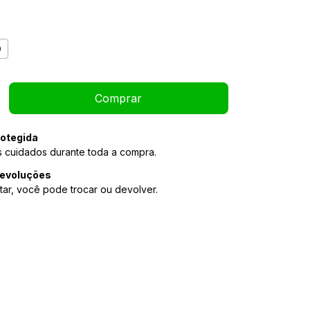
0
otegida
 cuidados durante toda a compra.
devoluções
tar, você pode trocar ou devolver.
Alterar CEP
P:
Calcular