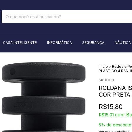
CASA INTELIGENTE
INFORMÁTICA
SEGURANÇA
NÁUTICA
Início
>
Redes e P
PLASTICO 4 RANH
SKU:
810
ROLDANA I
COR PRETA
R$15,80
com
Bo
R$15,01
5% de desconto
Ver mais detalhes