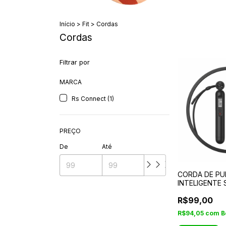
Início
>
Fit
>
Cordas
Cordas
Filtrar por
MARCA
Rs Connect (1)
PREÇO
De
Até
CORDA DE PU
INTELIGENTE
COM CONTADO
R$99,00
RS2360B
R$94,05
com
B