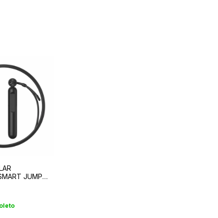
LAR
 SMART JUMP
R DIGITAL
oleto