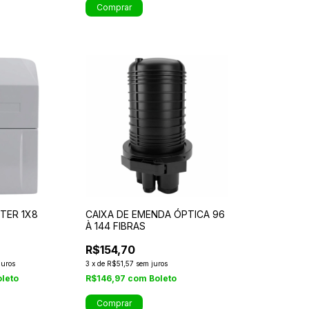
TTER 1X8
CAIXA DE EMENDA ÓPTICA 96
À 144 FIBRAS
R$154,70
juros
3
x
de
R$51,57
sem juros
oleto
R$146,97
com
Boleto