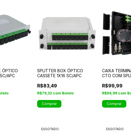
X ÓPTICO
SPLITTER BOX ÓPTICO
CAIXA TERMI
 SC/APC
CASSETE 1X16 SC/APC
CTO COM SPL
SC/APC
R$83,49
R$99,99
oleto
R$79,32
com
Boleto
R$94,99
com
B
ESGOTADO
ESGOTADO