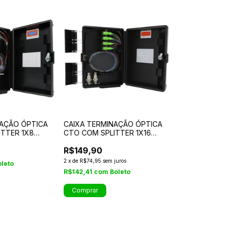
NAÇÃO ÓPTICA
CAIXA TERMINAÇÃO ÓPTICA
ITTER 1X8
CTO COM SPLITTER 1X16
SC/APC 2 TRAVAS
R$149,90
2
x
de
R$74,95
sem juros
oleto
R$142,41
com
Boleto