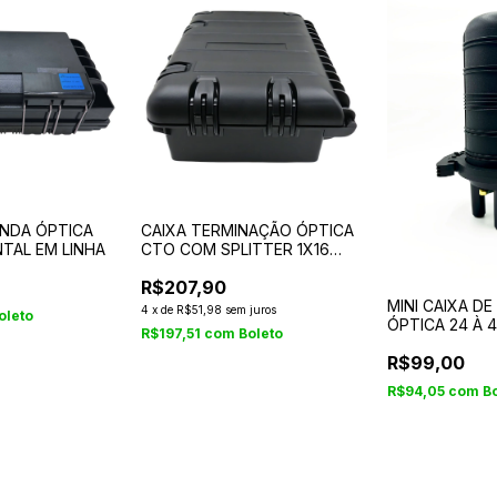
ENDA ÓPTICA
CAIXA TERMINAÇÃO ÓPTICA
TAL EM LINHA
CTO COM SPLITTER 1X16
SC/APC 6 TRAVAS
R$207,90
MINI CAIXA D
4
x
de
R$51,98
sem juros
oleto
ÓPTICA 24 À 
R$197,51
com
Boleto
R$99,00
R$94,05
com
B