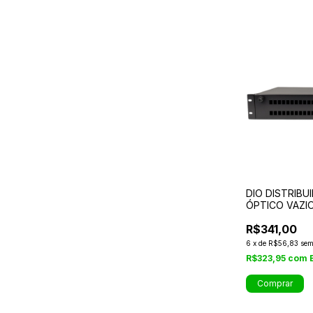
DIO DISTRIBU
ÓPTICO VAZI
FIBRAS
R$341,00
6
x
de
R$56,83
sem
R$323,95
com