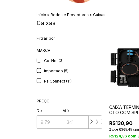
Início
>
Redes e Provedores
>
Caixas
Caixas
Filtrar por
MARCA
Co-Net (3)
Importado (5)
Rs Connect (11)
PREÇO
CAIXA TERMI
De
Até
CTO COM SPL
SC/UPC
R$130,90
2
x
de
R$65,45
sem
R$124,36
com