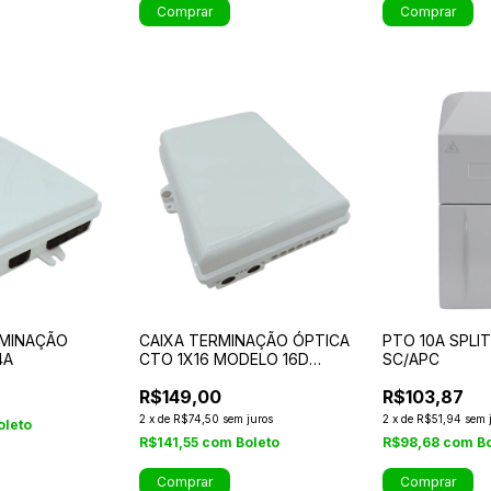
RMINAÇÃO
CAIXA TERMINAÇÃO ÓPTICA
PTO 10A SPLI
4A
CTO 1X16 MODELO 16D
SC/APC
(BRANCA)
R$149,00
R$103,87
2
x
de
R$74,50
sem juros
2
x
de
R$51,94
sem 
oleto
R$141,55
com
Boleto
R$98,68
com
B