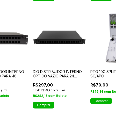
IDOR INTERNO
DIO DISTRIBUIDOR INTERNO
PTO 10C SPLI
O PARA 48
ÓPTICO VAZIO PARA 24
SC/APC
FIBRAS
R$297,00
R$79,90
 juros
5
x
de
R$59,40
sem juros
R$75,91
com
Bo
Boleto
R$282,15
com
Boleto