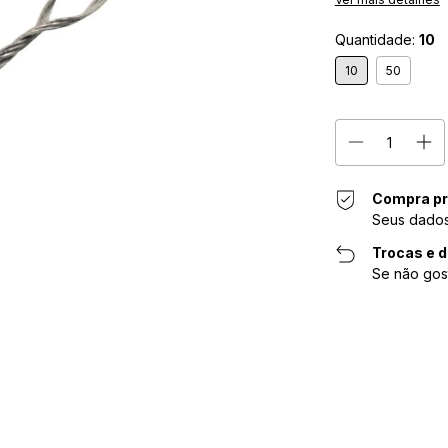
Quantidade:
10
10
50
Compra pr
Seus dados
Trocas e 
Se não gos
Entregas para o CE