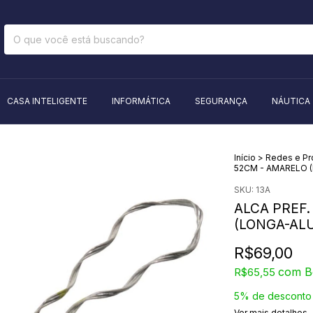
CASA INTELIGENTE
INFORMÁTICA
SEGURANÇA
NÁUTICA
Início
>
Redes e P
52CM - AMARELO 
SKU:
13A
ALCA PREF. 
(LONGA-ALU
R$69,00
com
B
R$65,55
5% de desconto
Ver mais detalhes