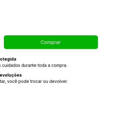
otegida
 cuidados durante toda a compra.
devoluções
tar, você pode trocar ou devolver.
Alterar CEP
P:
Calcular