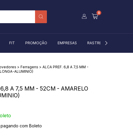
0
FIT
PROMOÇÃO
EMPRESAS
RASTREIO
BLOG
rovedores
>
Ferragens
>
ALCA PREF. 6,8 A 7,5 MM -
(LONGA-ALUMINIO)
6,8 A 7,5 MM - 52CM - AMARELO
MINIO)
oleto
pagando com Boleto