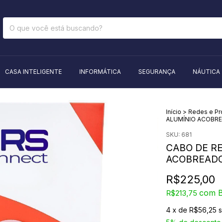
CASA INTELIGENTE
INFORMÁTICA
SEGURANÇA
NÁUTICA
Início
>
Redes e P
ALUMÍNIO ACOBRE
SKU:
681
CABO DE RE
ACOBREADO
R$225,00
com
B
R$213,75
4
x de
R$56,25
s