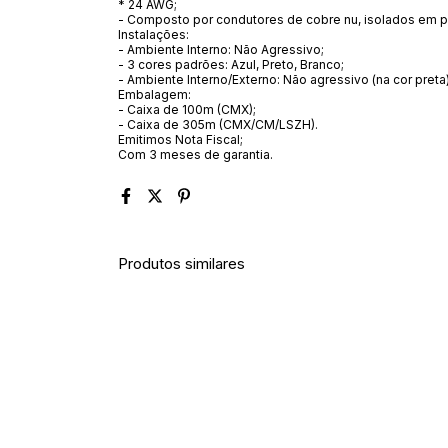
* 24 AWG;
- Composto por condutores de cobre nu, isolados em po
Instalações:
- Ambiente Interno: Não Agressivo;
- 3 cores padrões: Azul, Preto, Branco;
- Ambiente Interno/Externo: Não agressivo (na cor preta
Embalagem:
- Caixa de 100m (CMX);
- Caixa de 305m (CMX/CM/LSZH).
Emitimos Nota Fiscal;
Com 3 meses de garantia.
Produtos similares