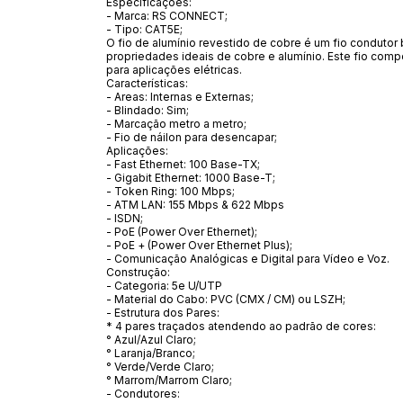
Especificações:
- Marca: RS CONNECT;
- Tipo: CAT5E;
O fio de alumínio revestido de cobre é um fio conduto
propriedades ideais de cobre e alumínio. Este fio comp
para aplicações elétricas.
Características:
- Areas: Internas e Externas;
- Blindado: Sim;
- Marcação metro a metro;
- Fio de náilon para desencapar;
Aplicações:
- Fast Ethernet: 100 Base-TX;
- Gigabit Ethernet: 1000 Base-T;
- Token Ring: 100 Mbps;
- ATM LAN: 155 Mbps & 622 Mbps
- ISDN;
- PoE (Power Over Ethernet);
- PoE + (Power Over Ethernet Plus);
- Comunicação Analógicas e Digital para Vídeo e Voz.
Construção:
- Categoria: 5e U/UTP
- Material do Cabo: PVC (CMX / CM) ou LSZH;
- Estrutura dos Pares:
* 4 pares traçados atendendo ao padrão de cores:
° Azul/Azul Claro;
° Laranja/Branco;
° Verde/Verde Claro;
° Marrom/Marrom Claro;
- Condutores: