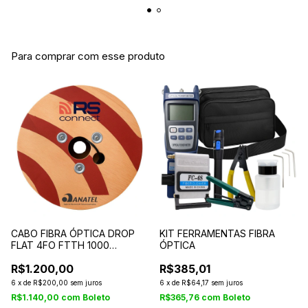
Para comprar com esse produto
CABO FIBRA ÓPTICA DROP
KIT FERRAMENTAS FIBRA
FLAT 4FO FTTH 1000
ÓPTICA
METROS
R$1.200,00
R$385,01
6
x
de
R$200,00
sem juros
6
x
de
R$64,17
sem juros
R$1.140,00
com
Boleto
R$365,76
com
Boleto