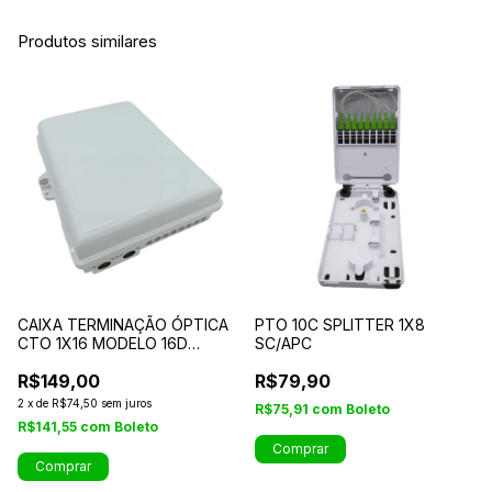
Produtos similares
CAIXA TERMINAÇÃO ÓPTICA
PTO 10C SPLITTER 1X8
CTO 1X16 MODELO 16D
SC/APC
(BRANCA)
R$149,00
R$79,90
2
x
de
R$74,50
sem juros
R$75,91
com
Boleto
R$141,55
com
Boleto