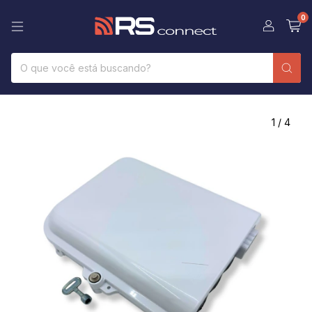
0
1
/
4