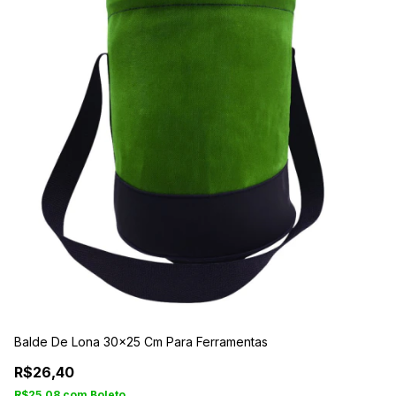
Balde De Lona 30x25 Cm Para Ferramentas
CH
R$26,40
R
R$25,08
com
Boleto
R$