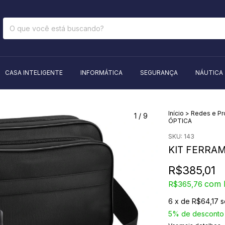
CASA INTELIGENTE
INFORMÁTICA
SEGURANÇA
NÁUTICA
Início
>
Redes e P
1
/
9
ÓPTICA
SKU:
143
KIT FERRAM
R$385,01
com
R$365,76
6
x de
R$64,17
s
5% de desconto