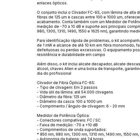
enlaces ópticos.
O conjunto inclui o Clivador FC-6S, com lâmina de alta 
fibras de 125 um e cascas entre 100 e 1000 um, oferec
acabamento. Conta também com um Medidor de Potência
medição de -70 a 10 dB e suporte aos principais comp
980, 1300, 1310, 1490, 1550 e 1625 nm), garantindo med
Para identificação rápida de problemas, o kit acompanh
de 1 mW e alcance de até 10 km em fibra monomodo, fa
defeituosas ou perdas excessivas. O equipamento possu
resistência e durabilidade em campo
Além disso, o kit inclui alicate decapador, alicate desc
álcool, chaves Allen e uma bolsa de transporte, garanti
dia do profissional
Clivador de Fibra Óptica FC-6S:
- Tipo de clivagem: Em 2 passos
- Vida útil da lâmina: até 54.000 clivagens
- Diâmetro da fibra: 125 um
- Diâmetro da casca: 100 a 1000 um
- Comprimento / ângulo de clivagem: 6 - 20 mm
Medidor de Potência Óptica:
- Conectores compatíveis: FC / SC
- Faixa de medição: -70 a +10 dB
- Comprimentos de onda suportados:
* 850 nm, 980 nm, 1300 nm, 1310 nm, 1490 nm, 1550 nm,
- Autonomia da bateria: até 24 horas