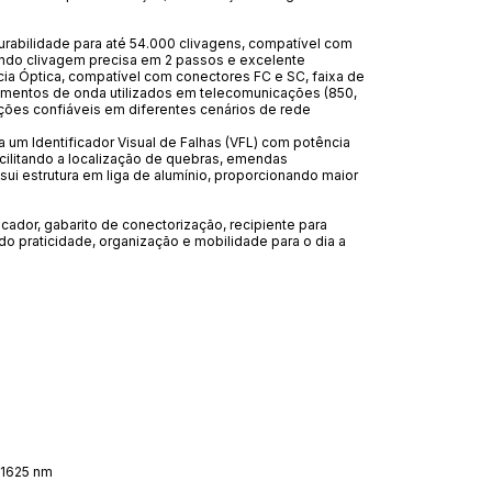
durabilidade para até 54.000 clivagens, compatível com
endo clivagem precisa em 2 passos e excelente
 Óptica, compatível com conectores FC e SC, faixa de
rimentos de onda utilizados em telecomunicações (850,
ições confiáveis em diferentes cenários de rede
a um Identificador Visual de Falhas (VFL) com potência
cilitando a localização de quebras, emendas
i estrutura em liga de alumínio, proporcionando maior
ascador, gabarito de conectorização, recipiente para
ndo praticidade, organização e mobilidade para o dia a
 1625 nm