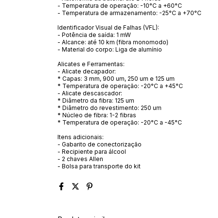
- Temperatura de operação: -10°C a +60°C
- Temperatura de armazenamento: -25°C a +70°C
Identificador Visual de Falhas (VFL):
- Potência de saída: 1 mW
- Alcance: até 10 km (fibra monomodo)
- Material do corpo: Liga de alumínio
Alicates e Ferramentas:
- Alicate decapador:
* Capas: 3 mm, 900 um, 250 um e 125 um
* Temperatura de operação: -20°C a +45°C
- Alicate descascador:
* Diâmetro da fibra: 125 um
* Diâmetro do revestimento: 250 um
* Núcleo de fibra: 1-2 fibras
* Temperatura de operação: -20°C a -45°C
Itens adicionais:
- Gabarito de conectorização
- Recipiente para álcool
- 2 chaves Allen
- Bolsa para transporte do kit