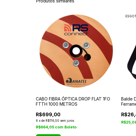
Produtos similares
ESGO
CABO FIBRA ÓPTICA DROP FLAT 1FO
Balde 
FTTH 1000 METROS
Ferram
R$699,00
R$26,
6
x
de
R$116,50
sem juros
R$25,0
R$664,05
com
Boleto