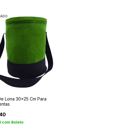
TADO
De Lona 30x25 Cm Para
entas
40
8
com
Boleto