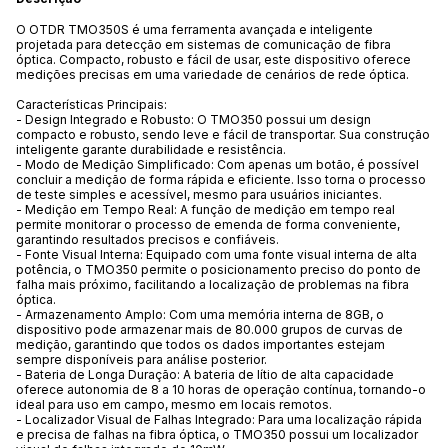
O OTDR TMO350S é uma ferramenta avançada e inteligente
projetada para detecção em sistemas de comunicação de fibra
óptica. Compacto, robusto e fácil de usar, este dispositivo oferece
medições precisas em uma variedade de cenários de rede óptica.
Características Principais:
- Design Integrado e Robusto: O TMO350 possui um design
compacto e robusto, sendo leve e fácil de transportar. Sua construção
inteligente garante durabilidade e resistência.
- Modo de Medição Simplificado: Com apenas um botão, é possível
concluir a medição de forma rápida e eficiente. Isso torna o processo
de teste simples e acessível, mesmo para usuários iniciantes.
- Medição em Tempo Real: A função de medição em tempo real
permite monitorar o processo de emenda de forma conveniente,
garantindo resultados precisos e confiáveis.
- Fonte Visual Interna: Equipado com uma fonte visual interna de alta
potência, o TMO350 permite o posicionamento preciso do ponto de
falha mais próximo, facilitando a localização de problemas na fibra
óptica.
- Armazenamento Amplo: Com uma memória interna de 8GB, o
dispositivo pode armazenar mais de 80.000 grupos de curvas de
medição, garantindo que todos os dados importantes estejam
sempre disponíveis para análise posterior.
- Bateria de Longa Duração: A bateria de lítio de alta capacidade
oferece autonomia de 8 a 10 horas de operação contínua, tornando-o
ideal para uso em campo, mesmo em locais remotos.
- Localizador Visual de Falhas Integrado: Para uma localização rápida
e precisa de falhas na fibra óptica, o TMO350 possui um localizador