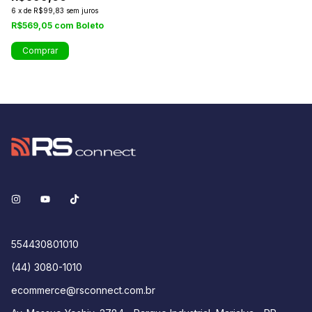
6
x
de
R$99,83
sem juros
6
R$569,05
com
Boleto
R$
554430801010
(44) 3080-1010
ecommerce@rsconnect.com.br