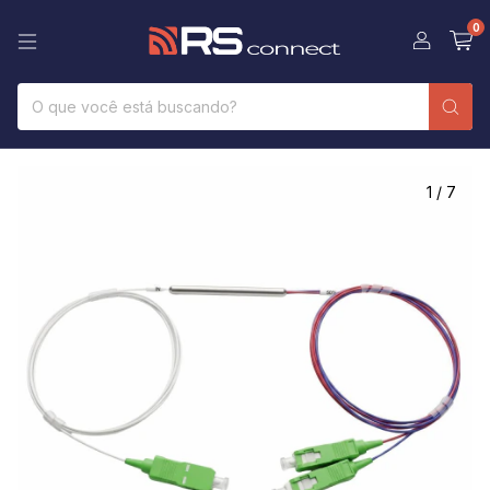
0
1
/
7