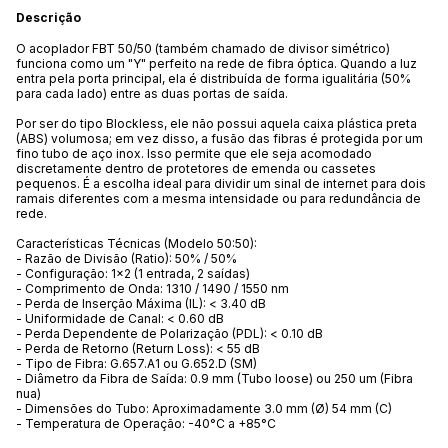
Descrição
O acoplador FBT 50/50 (também chamado de divisor simétrico)
funciona como um "Y" perfeito na rede de fibra óptica. Quando a luz
entra pela porta principal, ela é distribuída de forma igualitária (50%
para cada lado) entre as duas portas de saída.
Por ser do tipo Blockless, ele não possui aquela caixa plástica preta
(ABS) volumosa; em vez disso, a fusão das fibras é protegida por um
fino tubo de aço inox. Isso permite que ele seja acomodado
discretamente dentro de protetores de emenda ou cassetes
pequenos. É a escolha ideal para dividir um sinal de internet para dois
ramais diferentes com a mesma intensidade ou para redundância de
rede.
Características Técnicas (Modelo 50:50):
- Razão de Divisão (Ratio): 50% / 50%
- Configuração: 1x2 (1 entrada, 2 saídas)
- Comprimento de Onda: 1310 / 1490 / 1550 nm
- Perda de Inserção Máxima (IL): < 3.40 dB
- Uniformidade de Canal: < 0.60 dB
- Perda Dependente de Polarização (PDL): < 0.10 dB
- Perda de Retorno (Return Loss): < 55 dB
- Tipo de Fibra: G.657.A1 ou G.652.D (SM)
- Diâmetro da Fibra de Saída: 0.9 mm (Tubo loose) ou 250 um (Fibra
nua)
- Dimensões do Tubo: Aproximadamente 3.0 mm (Ø) 54 mm (C)
- Temperatura de Operação: -40°C a +85°C