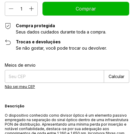
Compra protegida
Seus dados cuidados durante toda a compra.
Trocas e devoluções
Se não gostar, você pode trocar ou devolver.
Alterar CEP
Entregas para o CEP:
Meios de envio
Calcular
Não sei meu CEP
Descrição
O dispositivo conhecido como divisor óptico é um elemento passivo
empregado na separação do sinal óptico dentro de uma infraestrutura
PON de distribuição. Apresentando uma mínima perda por inserção e
notável confiabilidade, destaca-se por sua adequação aos
comprimentos de onda entre 1.260 e 1.650 nm. Incorpora fibras com