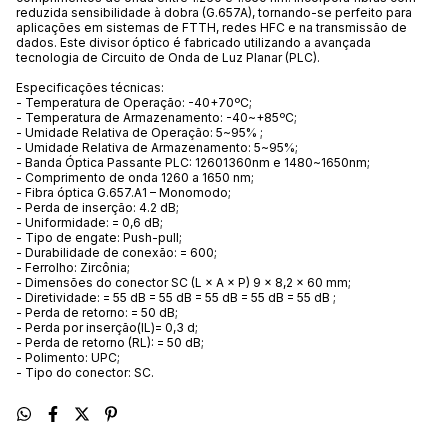
reduzida sensibilidade à dobra (G.657A), tornando-se perfeito para
aplicações em sistemas de FTTH, redes HFC e na transmissão de
dados. Este divisor óptico é fabricado utilizando a avançada
tecnologia de Circuito de Onda de Luz Planar (PLC).
Especificações técnicas:
- Temperatura de Operação: -40+70ºC;
- Temperatura de Armazenamento: -40~+85ºC;
- Umidade Relativa de Operação: 5~95% ;
- Umidade Relativa de Armazenamento: 5~95%;
- Banda Óptica Passante PLC: 12601360nm e 1480~1650nm;
- Comprimento de onda 1260 a 1650 nm;
- Fibra óptica G.657.A1 – Monomodo;
- Perda de inserção: 4.2 dB;
- Uniformidade: = 0,6 dB;
- Tipo de engate: Push-pull;
- Durabilidade de conexão: = 600;
- Ferrolho: Zircônia;
- Dimensões do conector SC (L × A × P) 9 × 8,2 × 60 mm;
- Diretividade: = 55 dB = 55 dB = 55 dB = 55 dB = 55 dB ;
- Perda de retorno: = 50 dB;
- Perda por inserção(IL)= 0,3 d;
- Perda de retorno (RL): = 50 dB;
- Polimento: UPC;
- Tipo do conector: SC.