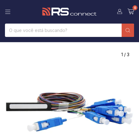
0
1
/
3