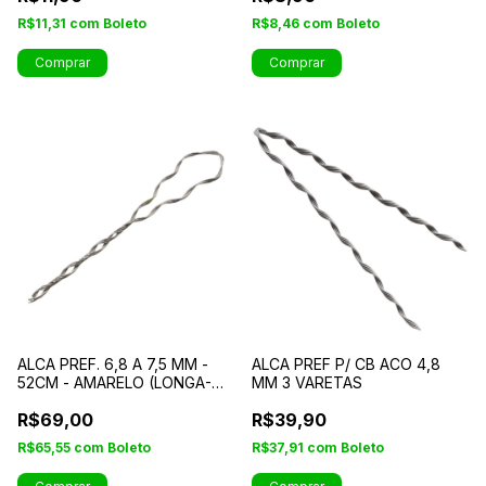
R$11,31
com
Boleto
R$8,46
com
Boleto
Comprar
Comprar
ALCA PREF. 6,8 A 7,5 MM -
ALCA PREF P/ CB ACO 4,8
52CM - AMARELO (LONGA-
MM 3 VARETAS
ALUMINIO)
R$69,00
R$39,90
R$65,55
com
Boleto
R$37,91
com
Boleto