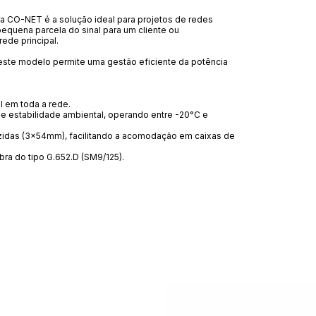
da CO-NET é a solução ideal para projetos de redes
quena parcela do sinal para um cliente ou
ede principal.
te modelo permite uma gestão eficiente da potência
l em toda a rede.
a e estabilidade ambiental, operando entre -20°C e
idas (3x54mm), facilitando a acomodação em caixas de
ra do tipo G.652.D (SM9/125).