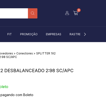
0
FIT
PROMOÇÃO
EMPRESAS
RASTREIO
BLOG
rovedores
>
Conectores
>
SPLITTER 1X2
:98 SC/APC
X2 DESBALANCEADO 2:98 SC/APC
oleto
pagando com Boleto