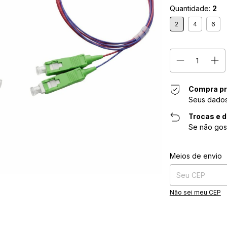
Quantidade:
2
2
4
6
Compra pr
Seus dados
Trocas e 
Se não gos
Entregas para o CE
Meios de envio
Não sei meu CEP