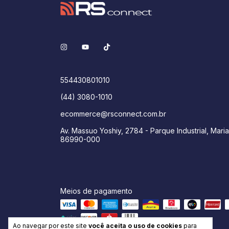
554430801010
(44) 3080-1010
ecommerce@rsconnect.com.br
Av. Massuo Yoshiy, 2784 - Parque Industrial, Maria
86990-000
Meios de pagamento
Ao navegar por este site
você aceita o uso de cookies
para